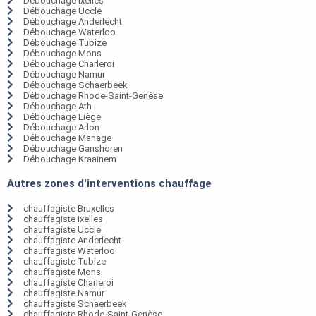
Débouchage Ixelles
Débouchage Uccle
Débouchage Anderlecht
Débouchage Waterloo
Débouchage Tubize
Débouchage Mons
Débouchage Charleroi
Débouchage Namur
Débouchage Schaerbeek
Débouchage Rhode-Saint-Genèse
Débouchage Ath
Débouchage Liège
Débouchage Arlon
Débouchage Manage
Débouchage Ganshoren
Débouchage Kraainem
Autres zones d'interventions chauffage
chauffagiste Bruxelles
chauffagiste Ixelles
chauffagiste Uccle
chauffagiste Anderlecht
chauffagiste Waterloo
chauffagiste Tubize
chauffagiste Mons
chauffagiste Charleroi
chauffagiste Namur
chauffagiste Schaerbeek
chauffagiste Rhode-Saint-Genèse