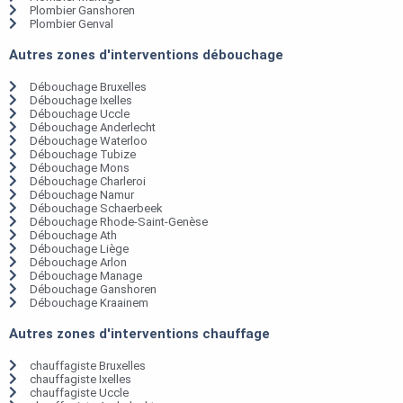
Plombier Ganshoren
Plombier Genval
Autres zones d'interventions débouchage
Débouchage Bruxelles
Débouchage Ixelles
Débouchage Uccle
Débouchage Anderlecht
Débouchage Waterloo
Débouchage Tubize
Débouchage Mons
Débouchage Charleroi
Débouchage Namur
Débouchage Schaerbeek
Débouchage Rhode-Saint-Genèse
Débouchage Ath
Débouchage Liège
Débouchage Arlon
Débouchage Manage
Débouchage Ganshoren
Débouchage Kraainem
Autres zones d'interventions chauffage
chauffagiste Bruxelles
chauffagiste Ixelles
chauffagiste Uccle