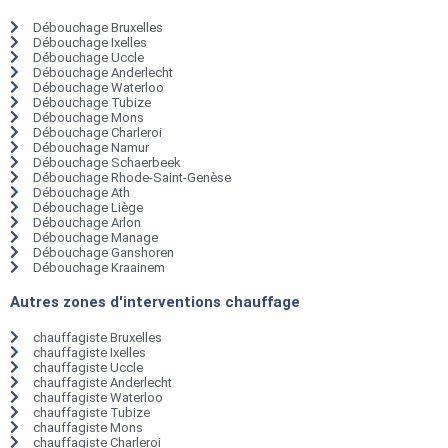
Débouchage Bruxelles
Débouchage Ixelles
Débouchage Uccle
Débouchage Anderlecht
Débouchage Waterloo
Débouchage Tubize
Débouchage Mons
Débouchage Charleroi
Débouchage Namur
Débouchage Schaerbeek
Débouchage Rhode-Saint-Genèse
Débouchage Ath
Débouchage Liège
Débouchage Arlon
Débouchage Manage
Débouchage Ganshoren
Débouchage Kraainem
Autres zones d'interventions chauffage
chauffagiste Bruxelles
chauffagiste Ixelles
chauffagiste Uccle
chauffagiste Anderlecht
chauffagiste Waterloo
chauffagiste Tubize
chauffagiste Mons
chauffagiste Charleroi