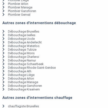
Plombier Liège
Plombier Arlon
Plombier Manage
Plombier Ganshoren
Plombier Genval
Autres zones d'interventions débouchage
Débouchage Bruxelles
Débouchage Ixelles
Débouchage Uccle
Débouchage Anderlecht
Débouchage Waterloo
Débouchage Tubize
Débouchage Mons
Débouchage Charleroi
Débouchage Namur
Débouchage Schaerbeek
Débouchage Rhode-Saint-Genèse
Débouchage Ath
Débouchage Liège
Débouchage Arlon
Débouchage Manage
Débouchage Ganshoren
Débouchage Kraainem
Autres zones d'interventions chauffage
chauffagiste Bruxelles