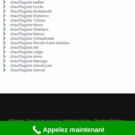
chauffagiste Ixelles
chauffagiste Uccle
chauffagiste Anderlecht
chauffagiste Waterloo
chauffagiste Tubize
chauffagiste Mons
chauffagiste Charleroi
chauffagiste Namur
chauffagiste Schaerbeek
chauffagiste Rhode-Saint-Genèse
chauffagiste Ath
chauffagiste Liège
chauffagiste Arlon
chauffagiste Manage
chauffagiste Ganshoren
chauffagiste Genval
@Plomby - Tous droits réservés -
Mentions légales
-
Plombier Belgique
-
Débouchage Belgique
-
Détection fuite eau Belgique
Appelez maintenant