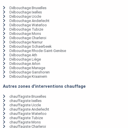
Débouchage Bruxelles
Débouchage Ixelles
Débouchage Uccle
Débouchage Anderlecht
Débouchage Waterloo
Débouchage Tubize
Débouchage Mons
Débouchage Charleroi
Débouchage Namur
Débouchage Schaerbeek
Débouchage Rhode-Saint-Genèse
Débouchage Ath
Débouchage Liège
Débouchage Arlon
Débouchage Manage
Débouchage Ganshoren
Débouchage Kraainem
Autres zones d'interventions chauffage
chauffagiste Bruxelles
chauffagiste Ixelles
chauffagiste Uccle
chauffagiste Anderlecht
chauffagiste Waterloo
chauffagiste Tubize
chauffagiste Mons
chauffagiste Charleroi