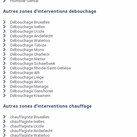
Plombier Genval
Autres zones d'interventions débouchage
Débouchage Bruxelles
Débouchage Ixelles
Débouchage Uccle
Débouchage Anderlecht
Débouchage Waterloo
Débouchage Tubize
Débouchage Mons
Débouchage Charleroi
Débouchage Namur
Débouchage Schaerbeek
Débouchage Rhode-Saint-Genèse
Débouchage Ath
Débouchage Liège
Débouchage Arlon
Débouchage Manage
Débouchage Ganshoren
Débouchage Kraainem
Autres zones d'interventions chauffage
chauffagiste Bruxelles
chauffagiste Ixelles
chauffagiste Uccle
chauffagiste Anderlecht
chauffagiste Waterloo