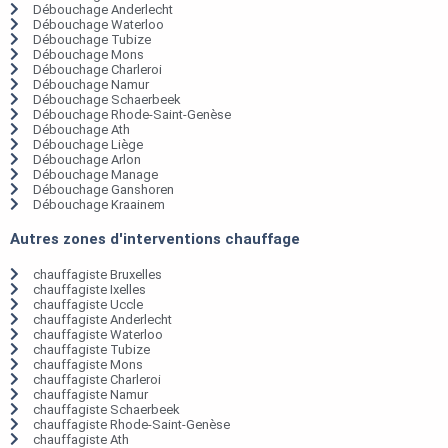
Débouchage Anderlecht
Débouchage Waterloo
Débouchage Tubize
Débouchage Mons
Débouchage Charleroi
Débouchage Namur
Débouchage Schaerbeek
Débouchage Rhode-Saint-Genèse
Débouchage Ath
Débouchage Liège
Débouchage Arlon
Débouchage Manage
Débouchage Ganshoren
Débouchage Kraainem
Autres zones d'interventions chauffage
chauffagiste Bruxelles
chauffagiste Ixelles
chauffagiste Uccle
chauffagiste Anderlecht
chauffagiste Waterloo
chauffagiste Tubize
chauffagiste Mons
chauffagiste Charleroi
chauffagiste Namur
chauffagiste Schaerbeek
chauffagiste Rhode-Saint-Genèse
chauffagiste Ath