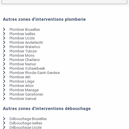
Autres zones d'interventions plomberie
Plombier Bruxelles
Plombier Ixelles
Plombier Uccle
Plombier Anderlecht
Plombier Waterloo
Plombier Tubize
Plombier Mons
Plombier Charleroi
Plombier Namur
Plombier Schaerbeek
Plombier Rhode-Saint-Genèse
Plombier Ath
Plombier Liège
Plombier Arlon
Plombier Manage
Plombier Ganshoren
Plombier Genval
Autres zones d'interventions débouchage
Débouchage Bruxelles
Débouchage Ixelles
Débouchage Uccle