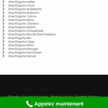
chauffagiste Ixelles
chauffagiste Uccle
chauffagiste Anderlecht
chauffagiste Waterloo
chauffagiste Tubize
chauffagiste Mons
chauffagiste Charleroi
chauffagiste Namur
chauffagiste Schaerbeek
chauffagiste Rhode-Saint-Genèse
chauffagiste Ath
chauffagiste Liège
chauffagiste Arlon
chauffagiste Manage
chauffagiste Ganshoren
chauffagiste Genval
@Plomby - Tous droits réservés -
Mentions légales
-
Plombier Belgique
-
Débouchage Belgique
-
Détection fuite eau Belgique
Appelez maintenant