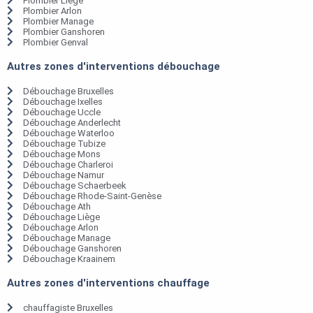
Plombier Liège
Plombier Arlon
Plombier Manage
Plombier Ganshoren
Plombier Genval
Autres zones d'interventions débouchage
Débouchage Bruxelles
Débouchage Ixelles
Débouchage Uccle
Débouchage Anderlecht
Débouchage Waterloo
Débouchage Tubize
Débouchage Mons
Débouchage Charleroi
Débouchage Namur
Débouchage Schaerbeek
Débouchage Rhode-Saint-Genèse
Débouchage Ath
Débouchage Liège
Débouchage Arlon
Débouchage Manage
Débouchage Ganshoren
Débouchage Kraainem
Autres zones d'interventions chauffage
chauffagiste Bruxelles