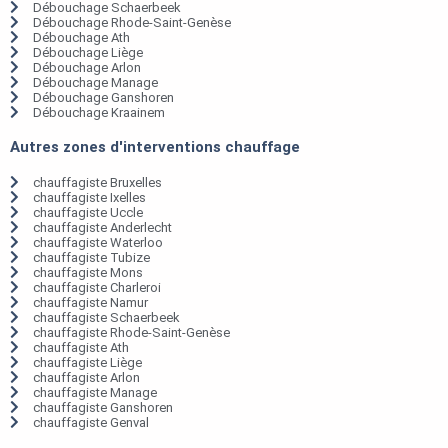
Débouchage Schaerbeek
Débouchage Rhode-Saint-Genèse
Débouchage Ath
Débouchage Liège
Débouchage Arlon
Débouchage Manage
Débouchage Ganshoren
Débouchage Kraainem
Autres zones d'interventions chauffage
chauffagiste Bruxelles
chauffagiste Ixelles
chauffagiste Uccle
chauffagiste Anderlecht
chauffagiste Waterloo
chauffagiste Tubize
chauffagiste Mons
chauffagiste Charleroi
chauffagiste Namur
chauffagiste Schaerbeek
chauffagiste Rhode-Saint-Genèse
chauffagiste Ath
chauffagiste Liège
chauffagiste Arlon
chauffagiste Manage
chauffagiste Ganshoren
chauffagiste Genval