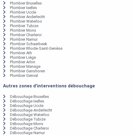
Plombier Bruxelles
Plombier Ixelles
Plombier Uccle
Plombier Anderlecht
Plombier Waterloo
Plombier Tubize
Plombier Mons
Plombier Charleroi
Plombier Namur
Plombier Schaerbeek
Plombier Rhode-Saint-Genèse
Plombier Ath
Plombier Liège
Plombier Arlon
Plombier Manage
Plombier Ganshoren
Plombier Genval
Autres zones d'interventions débouchage
Débouchage Bruxelles
Débouchage Ixelles
Débouchage Uccle
Débouchage Anderlecht
Débouchage Waterloo
Débouchage Tubize
Débouchage Mons
Débouchage Charleroi
Débouchage Namur