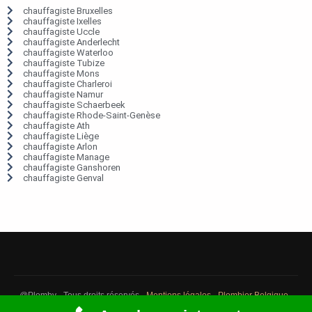
chauffagiste Bruxelles
chauffagiste Ixelles
chauffagiste Uccle
chauffagiste Anderlecht
chauffagiste Waterloo
chauffagiste Tubize
chauffagiste Mons
chauffagiste Charleroi
chauffagiste Namur
chauffagiste Schaerbeek
chauffagiste Rhode-Saint-Genèse
chauffagiste Ath
chauffagiste Liège
chauffagiste Arlon
chauffagiste Manage
chauffagiste Ganshoren
chauffagiste Genval
@Plomby - Tous droits réservés -
Mentions légales
-
Plombier Belgique
-
Débouchage Belgique
-
Détection fuite eau Belgique