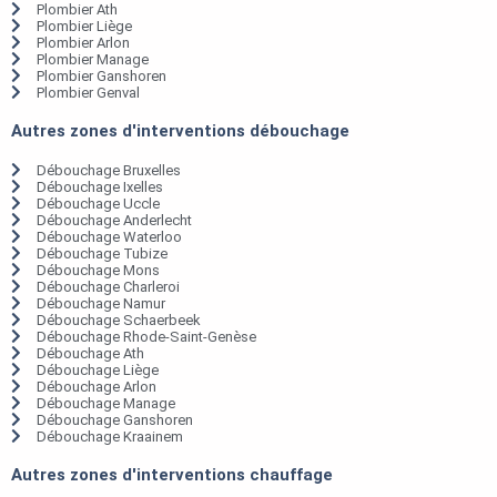
Plombier Ath
Plombier Liège
Plombier Arlon
Plombier Manage
Plombier Ganshoren
Plombier Genval
Autres zones d'interventions débouchage
Débouchage Bruxelles
Débouchage Ixelles
Débouchage Uccle
Débouchage Anderlecht
Débouchage Waterloo
Débouchage Tubize
Débouchage Mons
Débouchage Charleroi
Débouchage Namur
Débouchage Schaerbeek
Débouchage Rhode-Saint-Genèse
Débouchage Ath
Débouchage Liège
Débouchage Arlon
Débouchage Manage
Débouchage Ganshoren
Débouchage Kraainem
Autres zones d'interventions chauffage