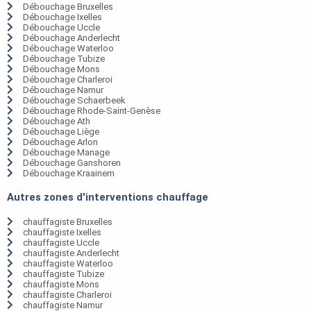
Débouchage Bruxelles
Débouchage Ixelles
Débouchage Uccle
Débouchage Anderlecht
Débouchage Waterloo
Débouchage Tubize
Débouchage Mons
Débouchage Charleroi
Débouchage Namur
Débouchage Schaerbeek
Débouchage Rhode-Saint-Genèse
Débouchage Ath
Débouchage Liège
Débouchage Arlon
Débouchage Manage
Débouchage Ganshoren
Débouchage Kraainem
Autres zones d'interventions chauffage
chauffagiste Bruxelles
chauffagiste Ixelles
chauffagiste Uccle
chauffagiste Anderlecht
chauffagiste Waterloo
chauffagiste Tubize
chauffagiste Mons
chauffagiste Charleroi
chauffagiste Namur