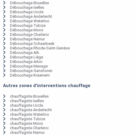
Débouchage Bruxelles
Débouchage Ixelles
Débouchage Uccle
Débouchage Anderlecht
Débouchage Waterloo
Débouchage Tubize
Débouchage Mons
Débouchage Charleroi
Débouchage Namur
Débouchage Schaerbeek
Débouchage Rhode-Saint-Genèse
Débouchage Ath
Débouchage Liège
Débouchage Arlon
Débouchage Manage
Débouchage Ganshoren
Débouchage Kraainem
Autres zones d'interventions chauffage
chauffagiste Bruxelles
chauffagiste Ixelles
chauffagiste Uccle
chauffagiste Anderlecht
chauffagiste Waterloo
chauffagiste Tubize
chauffagiste Mons
chauffagiste Charleroi
chauffagiste Namur