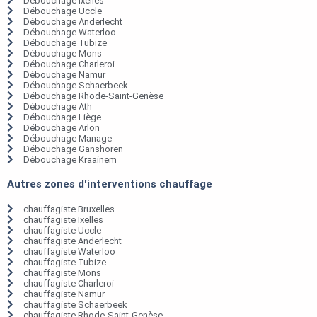
Débouchage Ixelles
Débouchage Uccle
Débouchage Anderlecht
Débouchage Waterloo
Débouchage Tubize
Débouchage Mons
Débouchage Charleroi
Débouchage Namur
Débouchage Schaerbeek
Débouchage Rhode-Saint-Genèse
Débouchage Ath
Débouchage Liège
Débouchage Arlon
Débouchage Manage
Débouchage Ganshoren
Débouchage Kraainem
Autres zones d'interventions chauffage
chauffagiste Bruxelles
chauffagiste Ixelles
chauffagiste Uccle
chauffagiste Anderlecht
chauffagiste Waterloo
chauffagiste Tubize
chauffagiste Mons
chauffagiste Charleroi
chauffagiste Namur
chauffagiste Schaerbeek
chauffagiste Rhode-Saint-Genèse