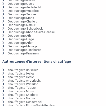
Débouchage Ixelles
Débouchage Uccle
Débouchage Anderlecht
Débouchage Waterloo
Débouchage Tubize
Débouchage Mons
Débouchage Charleroi
Débouchage Namur
Débouchage Schaerbeek
Débouchage Rhode-Saint-Genèse
Débouchage Ath
Débouchage Liège
Débouchage Arlon
Débouchage Manage
Débouchage Ganshoren
Débouchage Kraainem
Autres zones d'interventions chauffage
chauffagiste Bruxelles
chauffagiste Ixelles
chauffagiste Uccle
chauffagiste Anderlecht
chauffagiste Waterloo
chauffagiste Tubize
chauffagiste Mons
chauffagiste Charleroi
chauffagiste Namur
chauffagiste Schaerbeek
chauffagiste Rhode-Saint-Genèse