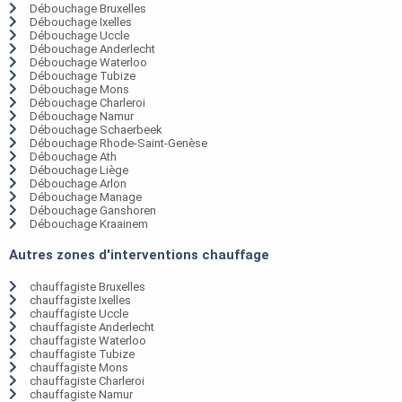
Débouchage Bruxelles
Débouchage Ixelles
Débouchage Uccle
Débouchage Anderlecht
Débouchage Waterloo
Débouchage Tubize
Débouchage Mons
Débouchage Charleroi
Débouchage Namur
Débouchage Schaerbeek
Débouchage Rhode-Saint-Genèse
Débouchage Ath
Débouchage Liège
Débouchage Arlon
Débouchage Manage
Débouchage Ganshoren
Débouchage Kraainem
Autres zones d'interventions chauffage
chauffagiste Bruxelles
chauffagiste Ixelles
chauffagiste Uccle
chauffagiste Anderlecht
chauffagiste Waterloo
chauffagiste Tubize
chauffagiste Mons
chauffagiste Charleroi
chauffagiste Namur