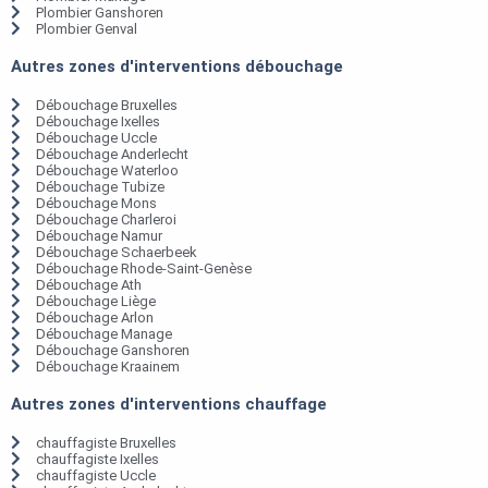
Plombier Ganshoren
Plombier Genval
Autres zones d'interventions débouchage
Débouchage Bruxelles
Débouchage Ixelles
Débouchage Uccle
Débouchage Anderlecht
Débouchage Waterloo
Débouchage Tubize
Débouchage Mons
Débouchage Charleroi
Débouchage Namur
Débouchage Schaerbeek
Débouchage Rhode-Saint-Genèse
Débouchage Ath
Débouchage Liège
Débouchage Arlon
Débouchage Manage
Débouchage Ganshoren
Débouchage Kraainem
Autres zones d'interventions chauffage
chauffagiste Bruxelles
chauffagiste Ixelles
chauffagiste Uccle