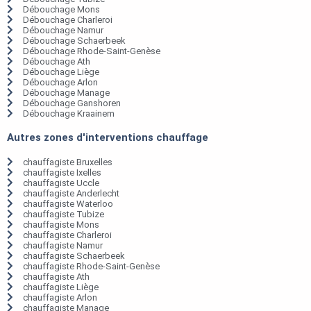
Débouchage Mons
Débouchage Charleroi
Débouchage Namur
Débouchage Schaerbeek
Débouchage Rhode-Saint-Genèse
Débouchage Ath
Débouchage Liège
Débouchage Arlon
Débouchage Manage
Débouchage Ganshoren
Débouchage Kraainem
Autres zones d'interventions chauffage
chauffagiste Bruxelles
chauffagiste Ixelles
chauffagiste Uccle
chauffagiste Anderlecht
chauffagiste Waterloo
chauffagiste Tubize
chauffagiste Mons
chauffagiste Charleroi
chauffagiste Namur
chauffagiste Schaerbeek
chauffagiste Rhode-Saint-Genèse
chauffagiste Ath
chauffagiste Liège
chauffagiste Arlon
chauffagiste Manage