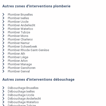
Autres zones d'interventions plomberie
Plombier Bruxelles
Plombier Ixelles
Plombier Uccle
Plombier Anderlecht
Plombier Waterloo
Plombier Tubize
Plombier Mons
Plombier Charleroi
Plombier Namur
Plombier Schaerbeek
Plombier Rhode-Saint-Genèse
Plombier Ath
Plombier Liège
Plombier Arlon
Plombier Manage
Plombier Ganshoren
Plombier Genval
Autres zones d'interventions débouchage
Débouchage Bruxelles
Débouchage Ixelles
Débouchage Uccle
Débouchage Anderlecht
Débouchage Waterloo
Débouchage Tubize