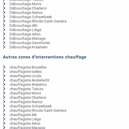
Débouchage Mons
Débouchage Charleroi
Débouchage Namur
Débouchage Schaerbeek
Débouchage Rhode-Saint-Genèse
Débouchage Ath
Débouchage Liège
Débouchage Arlon
Débouchage Manage
Débouchage Ganshoren
Débouchage Kraainem
Autres zones d'interventions chauffage
chauffagiste Bruxelles
chauffagiste Ixelles
chauffagiste Uccle
chauffagiste Anderlecht
chauffagiste Waterloo
chauffagiste Tubize
chauffagiste Mons
chauffagiste Charleroi
chauffagiste Namur
chauffagiste Schaerbeek
chauffagiste Rhode-Saint-Genèse
chauffagiste Ath
chauffagiste Liège
chauffagiste Arlon
chauffagiste Manage