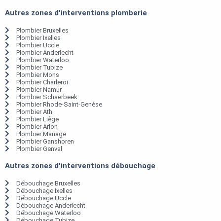
Autres zones d'interventions plomberie
Plombier Bruxelles
Plombier Ixelles
Plombier Uccle
Plombier Anderlecht
Plombier Waterloo
Plombier Tubize
Plombier Mons
Plombier Charleroi
Plombier Namur
Plombier Schaerbeek
Plombier Rhode-Saint-Genèse
Plombier Ath
Plombier Liège
Plombier Arlon
Plombier Manage
Plombier Ganshoren
Plombier Genval
Autres zones d'interventions débouchage
Débouchage Bruxelles
Débouchage Ixelles
Débouchage Uccle
Débouchage Anderlecht
Débouchage Waterloo
Débouchage Tubize