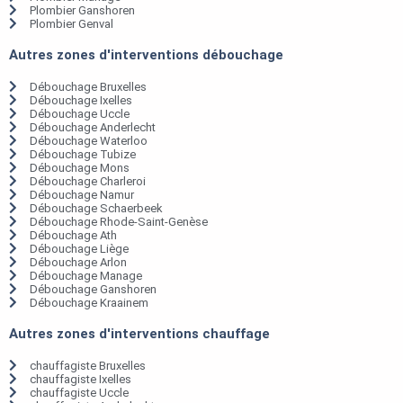
Plombier Ganshoren
Plombier Genval
Autres zones d'interventions débouchage
Débouchage Bruxelles
Débouchage Ixelles
Débouchage Uccle
Débouchage Anderlecht
Débouchage Waterloo
Débouchage Tubize
Débouchage Mons
Débouchage Charleroi
Débouchage Namur
Débouchage Schaerbeek
Débouchage Rhode-Saint-Genèse
Débouchage Ath
Débouchage Liège
Débouchage Arlon
Débouchage Manage
Débouchage Ganshoren
Débouchage Kraainem
Autres zones d'interventions chauffage
chauffagiste Bruxelles
chauffagiste Ixelles
chauffagiste Uccle