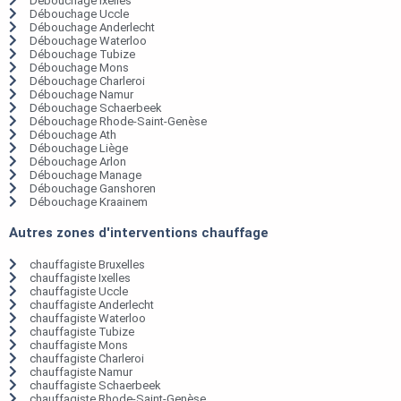
Débouchage Ixelles
Débouchage Uccle
Débouchage Anderlecht
Débouchage Waterloo
Débouchage Tubize
Débouchage Mons
Débouchage Charleroi
Débouchage Namur
Débouchage Schaerbeek
Débouchage Rhode-Saint-Genèse
Débouchage Ath
Débouchage Liège
Débouchage Arlon
Débouchage Manage
Débouchage Ganshoren
Débouchage Kraainem
Autres zones d'interventions chauffage
chauffagiste Bruxelles
chauffagiste Ixelles
chauffagiste Uccle
chauffagiste Anderlecht
chauffagiste Waterloo
chauffagiste Tubize
chauffagiste Mons
chauffagiste Charleroi
chauffagiste Namur
chauffagiste Schaerbeek
chauffagiste Rhode-Saint-Genèse