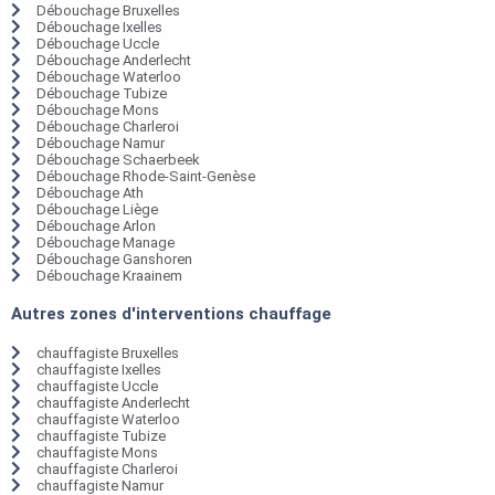
Débouchage Bruxelles
Débouchage Ixelles
Débouchage Uccle
Débouchage Anderlecht
Débouchage Waterloo
Débouchage Tubize
Débouchage Mons
Débouchage Charleroi
Débouchage Namur
Débouchage Schaerbeek
Débouchage Rhode-Saint-Genèse
Débouchage Ath
Débouchage Liège
Débouchage Arlon
Débouchage Manage
Débouchage Ganshoren
Débouchage Kraainem
Autres zones d'interventions chauffage
chauffagiste Bruxelles
chauffagiste Ixelles
chauffagiste Uccle
chauffagiste Anderlecht
chauffagiste Waterloo
chauffagiste Tubize
chauffagiste Mons
chauffagiste Charleroi
chauffagiste Namur