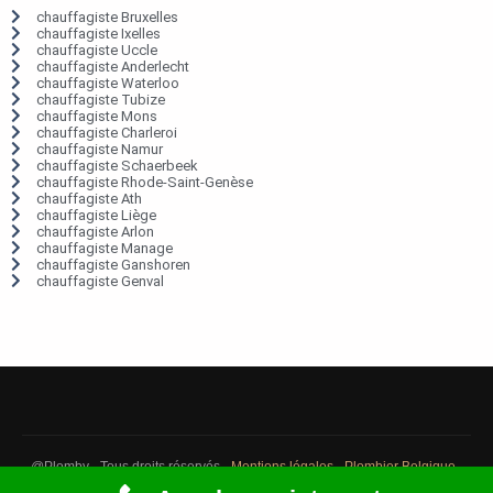
chauffagiste Bruxelles
chauffagiste Ixelles
chauffagiste Uccle
chauffagiste Anderlecht
chauffagiste Waterloo
chauffagiste Tubize
chauffagiste Mons
chauffagiste Charleroi
chauffagiste Namur
chauffagiste Schaerbeek
chauffagiste Rhode-Saint-Genèse
chauffagiste Ath
chauffagiste Liège
chauffagiste Arlon
chauffagiste Manage
chauffagiste Ganshoren
chauffagiste Genval
@Plomby - Tous droits réservés -
Mentions légales
-
Plombier Belgique
-
Débouchage Belgique
-
Détection fuite eau Belgique