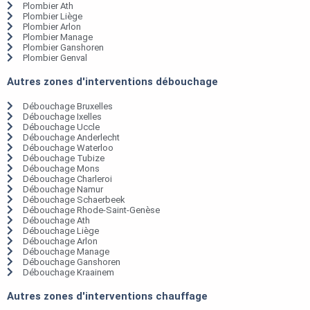
Plombier Ath
Plombier Liège
Plombier Arlon
Plombier Manage
Plombier Ganshoren
Plombier Genval
Autres zones d'interventions débouchage
Débouchage Bruxelles
Débouchage Ixelles
Débouchage Uccle
Débouchage Anderlecht
Débouchage Waterloo
Débouchage Tubize
Débouchage Mons
Débouchage Charleroi
Débouchage Namur
Débouchage Schaerbeek
Débouchage Rhode-Saint-Genèse
Débouchage Ath
Débouchage Liège
Débouchage Arlon
Débouchage Manage
Débouchage Ganshoren
Débouchage Kraainem
Autres zones d'interventions chauffage