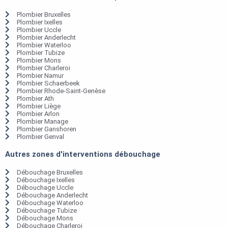
Plombier Bruxelles
Plombier Ixelles
Plombier Uccle
Plombier Anderlecht
Plombier Waterloo
Plombier Tubize
Plombier Mons
Plombier Charleroi
Plombier Namur
Plombier Schaerbeek
Plombier Rhode-Saint-Genèse
Plombier Ath
Plombier Liège
Plombier Arlon
Plombier Manage
Plombier Ganshoren
Plombier Genval
Autres zones d'interventions débouchage
Débouchage Bruxelles
Débouchage Ixelles
Débouchage Uccle
Débouchage Anderlecht
Débouchage Waterloo
Débouchage Tubize
Débouchage Mons
Débouchage Charleroi