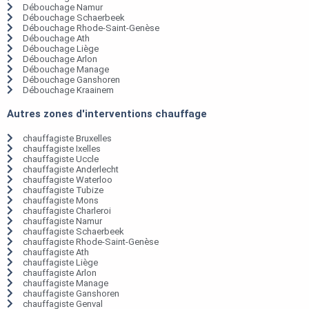
Débouchage Namur
Débouchage Schaerbeek
Débouchage Rhode-Saint-Genèse
Débouchage Ath
Débouchage Liège
Débouchage Arlon
Débouchage Manage
Débouchage Ganshoren
Débouchage Kraainem
Autres zones d'interventions chauffage
chauffagiste Bruxelles
chauffagiste Ixelles
chauffagiste Uccle
chauffagiste Anderlecht
chauffagiste Waterloo
chauffagiste Tubize
chauffagiste Mons
chauffagiste Charleroi
chauffagiste Namur
chauffagiste Schaerbeek
chauffagiste Rhode-Saint-Genèse
chauffagiste Ath
chauffagiste Liège
chauffagiste Arlon
chauffagiste Manage
chauffagiste Ganshoren
chauffagiste Genval