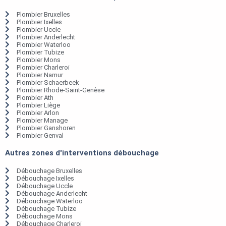
Plombier Bruxelles
Plombier Ixelles
Plombier Uccle
Plombier Anderlecht
Plombier Waterloo
Plombier Tubize
Plombier Mons
Plombier Charleroi
Plombier Namur
Plombier Schaerbeek
Plombier Rhode-Saint-Genèse
Plombier Ath
Plombier Liège
Plombier Arlon
Plombier Manage
Plombier Ganshoren
Plombier Genval
Autres zones d'interventions débouchage
Débouchage Bruxelles
Débouchage Ixelles
Débouchage Uccle
Débouchage Anderlecht
Débouchage Waterloo
Débouchage Tubize
Débouchage Mons
Débouchage Charleroi