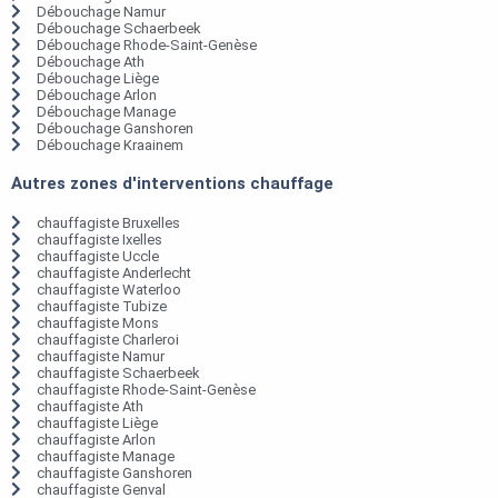
Débouchage Namur
Débouchage Schaerbeek
Débouchage Rhode-Saint-Genèse
Débouchage Ath
Débouchage Liège
Débouchage Arlon
Débouchage Manage
Débouchage Ganshoren
Débouchage Kraainem
Autres zones d'interventions chauffage
chauffagiste Bruxelles
chauffagiste Ixelles
chauffagiste Uccle
chauffagiste Anderlecht
chauffagiste Waterloo
chauffagiste Tubize
chauffagiste Mons
chauffagiste Charleroi
chauffagiste Namur
chauffagiste Schaerbeek
chauffagiste Rhode-Saint-Genèse
chauffagiste Ath
chauffagiste Liège
chauffagiste Arlon
chauffagiste Manage
chauffagiste Ganshoren
chauffagiste Genval