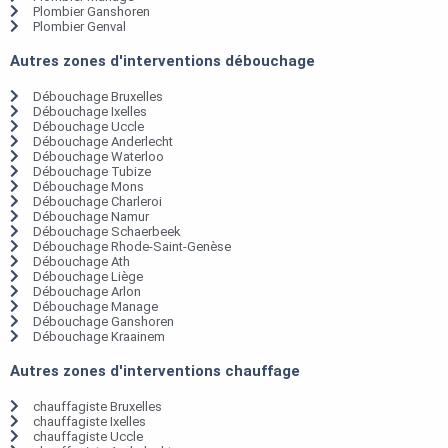
Plombier Ganshoren
Plombier Genval
Autres zones d'interventions débouchage
Débouchage Bruxelles
Débouchage Ixelles
Débouchage Uccle
Débouchage Anderlecht
Débouchage Waterloo
Débouchage Tubize
Débouchage Mons
Débouchage Charleroi
Débouchage Namur
Débouchage Schaerbeek
Débouchage Rhode-Saint-Genèse
Débouchage Ath
Débouchage Liège
Débouchage Arlon
Débouchage Manage
Débouchage Ganshoren
Débouchage Kraainem
Autres zones d'interventions chauffage
chauffagiste Bruxelles
chauffagiste Ixelles
chauffagiste Uccle