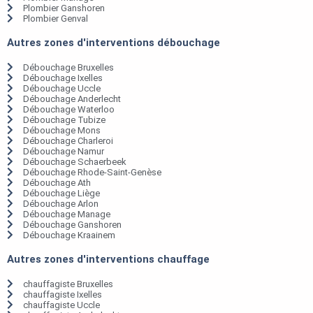
Plombier Ganshoren
Plombier Genval
Autres zones d'interventions débouchage
Débouchage Bruxelles
Débouchage Ixelles
Débouchage Uccle
Débouchage Anderlecht
Débouchage Waterloo
Débouchage Tubize
Débouchage Mons
Débouchage Charleroi
Débouchage Namur
Débouchage Schaerbeek
Débouchage Rhode-Saint-Genèse
Débouchage Ath
Débouchage Liège
Débouchage Arlon
Débouchage Manage
Débouchage Ganshoren
Débouchage Kraainem
Autres zones d'interventions chauffage
chauffagiste Bruxelles
chauffagiste Ixelles
chauffagiste Uccle