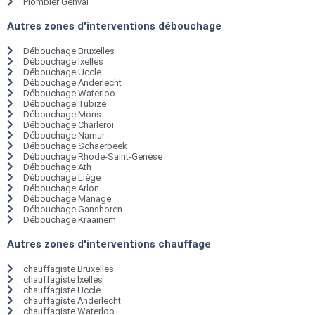
Plombier Genval
Autres zones d'interventions débouchage
Débouchage Bruxelles
Débouchage Ixelles
Débouchage Uccle
Débouchage Anderlecht
Débouchage Waterloo
Débouchage Tubize
Débouchage Mons
Débouchage Charleroi
Débouchage Namur
Débouchage Schaerbeek
Débouchage Rhode-Saint-Genèse
Débouchage Ath
Débouchage Liège
Débouchage Arlon
Débouchage Manage
Débouchage Ganshoren
Débouchage Kraainem
Autres zones d'interventions chauffage
chauffagiste Bruxelles
chauffagiste Ixelles
chauffagiste Uccle
chauffagiste Anderlecht
chauffagiste Waterloo