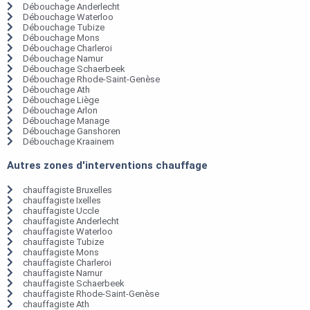
Débouchage Anderlecht
Débouchage Waterloo
Débouchage Tubize
Débouchage Mons
Débouchage Charleroi
Débouchage Namur
Débouchage Schaerbeek
Débouchage Rhode-Saint-Genèse
Débouchage Ath
Débouchage Liège
Débouchage Arlon
Débouchage Manage
Débouchage Ganshoren
Débouchage Kraainem
Autres zones d'interventions chauffage
chauffagiste Bruxelles
chauffagiste Ixelles
chauffagiste Uccle
chauffagiste Anderlecht
chauffagiste Waterloo
chauffagiste Tubize
chauffagiste Mons
chauffagiste Charleroi
chauffagiste Namur
chauffagiste Schaerbeek
chauffagiste Rhode-Saint-Genèse
chauffagiste Ath