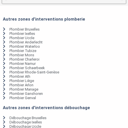
Autres zones d'interventions plomberie
Plombier Bruxelles
Plombier Ixelles
Plombier Uccle
Plombier Anderlecht
Plombier Waterloo
Plombier Tubize
Plombier Mons
Plombier Charleroi
Plombier Namur
Plombier Schaerbeek
Plombier Rhode-Saint-Genèse
Plombier Ath
Plombier Liège
Plombier Arlon
Plombier Manage
Plombier Ganshoren
Plombier Genval
Autres zones d'interventions débouchage
Débouchage Bruxelles
Débouchage Ixelles
Débouchage Uccle