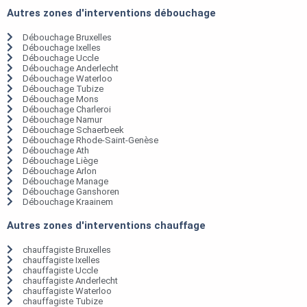
Autres zones d'interventions débouchage
Débouchage Bruxelles
Débouchage Ixelles
Débouchage Uccle
Débouchage Anderlecht
Débouchage Waterloo
Débouchage Tubize
Débouchage Mons
Débouchage Charleroi
Débouchage Namur
Débouchage Schaerbeek
Débouchage Rhode-Saint-Genèse
Débouchage Ath
Débouchage Liège
Débouchage Arlon
Débouchage Manage
Débouchage Ganshoren
Débouchage Kraainem
Autres zones d'interventions chauffage
chauffagiste Bruxelles
chauffagiste Ixelles
chauffagiste Uccle
chauffagiste Anderlecht
chauffagiste Waterloo
chauffagiste Tubize