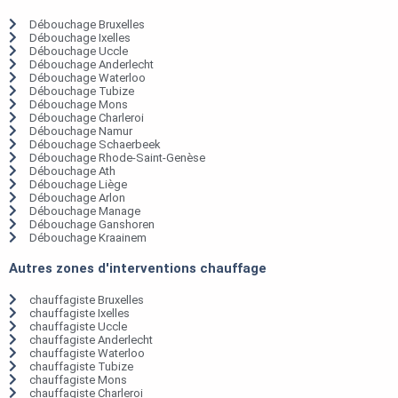
Débouchage Bruxelles
Débouchage Ixelles
Débouchage Uccle
Débouchage Anderlecht
Débouchage Waterloo
Débouchage Tubize
Débouchage Mons
Débouchage Charleroi
Débouchage Namur
Débouchage Schaerbeek
Débouchage Rhode-Saint-Genèse
Débouchage Ath
Débouchage Liège
Débouchage Arlon
Débouchage Manage
Débouchage Ganshoren
Débouchage Kraainem
Autres zones d'interventions chauffage
chauffagiste Bruxelles
chauffagiste Ixelles
chauffagiste Uccle
chauffagiste Anderlecht
chauffagiste Waterloo
chauffagiste Tubize
chauffagiste Mons
chauffagiste Charleroi