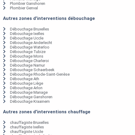
Plombier Ganshoren
Plombier Genval
Autres zones d'interventions débouchage
Débouchage Bruxelles
Débouchage Ixelles
Débouchage Uccle
Débouchage Anderlecht
Débouchage Waterloo
Débouchage Tubize
Débouchage Mons
Débouchage Charleroi
Débouchage Namur
Débouchage Schaerbeek
Débouchage Rhode-Saint-Genèse
Débouchage Ath
Débouchage Liège
Débouchage Arlon
Débouchage Manage
Débouchage Ganshoren
Débouchage Kraainem
Autres zones d'interventions chauffage
chauffagiste Bruxelles
chauffagiste Ixelles
chauffagiste Uccle