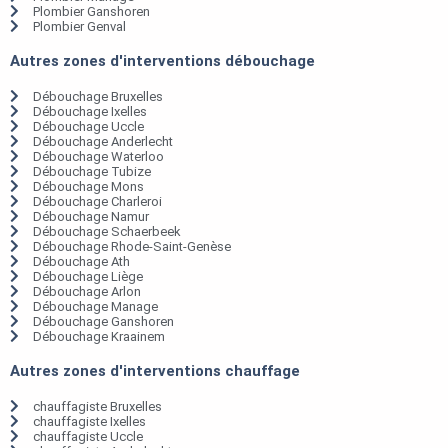
Plombier Ganshoren
Plombier Genval
Autres zones d'interventions débouchage
Débouchage Bruxelles
Débouchage Ixelles
Débouchage Uccle
Débouchage Anderlecht
Débouchage Waterloo
Débouchage Tubize
Débouchage Mons
Débouchage Charleroi
Débouchage Namur
Débouchage Schaerbeek
Débouchage Rhode-Saint-Genèse
Débouchage Ath
Débouchage Liège
Débouchage Arlon
Débouchage Manage
Débouchage Ganshoren
Débouchage Kraainem
Autres zones d'interventions chauffage
chauffagiste Bruxelles
chauffagiste Ixelles
chauffagiste Uccle