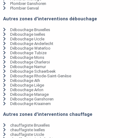
Plombier Ganshoren
Plombier Genval
Autres zones d'interventions débouchage
Débouchage Bruxelles
Débouchage Ixelles
Débouchage Uccle
Débouchage Anderlecht
Débouchage Waterloo
Débouchage Tubize
Débouchage Mons
Débouchage Charleroi
Débouchage Namur
Débouchage Schaerbeek
Débouchage Rhode-Saint-Genèse
Débouchage Ath
Débouchage Liège
Débouchage Arlon
Débouchage Manage
Débouchage Ganshoren
Débouchage Kraainem
Autres zones d'interventions chauffage
chauffagiste Bruxelles
chauffagiste Ixelles
chauffagiste Uccle