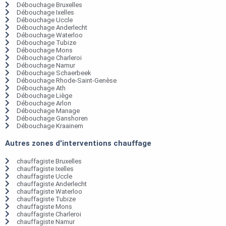
Débouchage Bruxelles
Débouchage Ixelles
Débouchage Uccle
Débouchage Anderlecht
Débouchage Waterloo
Débouchage Tubize
Débouchage Mons
Débouchage Charleroi
Débouchage Namur
Débouchage Schaerbeek
Débouchage Rhode-Saint-Genèse
Débouchage Ath
Débouchage Liège
Débouchage Arlon
Débouchage Manage
Débouchage Ganshoren
Débouchage Kraainem
Autres zones d'interventions chauffage
chauffagiste Bruxelles
chauffagiste Ixelles
chauffagiste Uccle
chauffagiste Anderlecht
chauffagiste Waterloo
chauffagiste Tubize
chauffagiste Mons
chauffagiste Charleroi
chauffagiste Namur