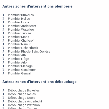
Autres zones d'interventions plomberie
Plombier Bruxelles
Plombier Ixelles
Plombier Uccle
Plombier Anderlecht
Plombier Waterloo
Plombier Tubize
Plombier Mons
Plombier Charleroi
Plombier Namur
Plombier Schaerbeek
Plombier Rhode-Saint-Genèse
Plombier Ath
Plombier Liège
Plombier Arlon
Plombier Manage
Plombier Ganshoren
Plombier Genval
Autres zones d'interventions débouchage
Débouchage Bruxelles
Débouchage Ixelles
Débouchage Uccle
Débouchage Anderlecht
Débouchage Waterloo
Débouchage Tubize