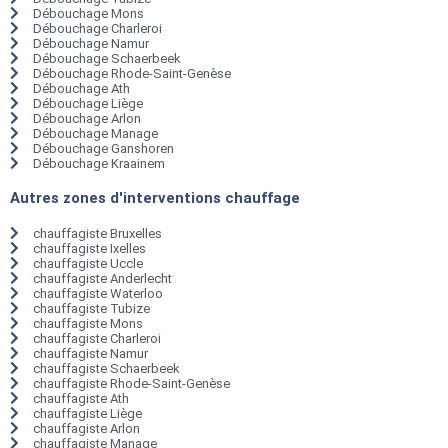
Débouchage Mons
Débouchage Charleroi
Débouchage Namur
Débouchage Schaerbeek
Débouchage Rhode-Saint-Genèse
Débouchage Ath
Débouchage Liège
Débouchage Arlon
Débouchage Manage
Débouchage Ganshoren
Débouchage Kraainem
Autres zones d'interventions chauffage
chauffagiste Bruxelles
chauffagiste Ixelles
chauffagiste Uccle
chauffagiste Anderlecht
chauffagiste Waterloo
chauffagiste Tubize
chauffagiste Mons
chauffagiste Charleroi
chauffagiste Namur
chauffagiste Schaerbeek
chauffagiste Rhode-Saint-Genèse
chauffagiste Ath
chauffagiste Liège
chauffagiste Arlon
chauffagiste Manage