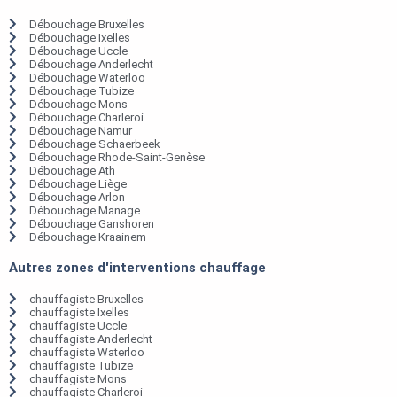
Débouchage Bruxelles
Débouchage Ixelles
Débouchage Uccle
Débouchage Anderlecht
Débouchage Waterloo
Débouchage Tubize
Débouchage Mons
Débouchage Charleroi
Débouchage Namur
Débouchage Schaerbeek
Débouchage Rhode-Saint-Genèse
Débouchage Ath
Débouchage Liège
Débouchage Arlon
Débouchage Manage
Débouchage Ganshoren
Débouchage Kraainem
Autres zones d'interventions chauffage
chauffagiste Bruxelles
chauffagiste Ixelles
chauffagiste Uccle
chauffagiste Anderlecht
chauffagiste Waterloo
chauffagiste Tubize
chauffagiste Mons
chauffagiste Charleroi