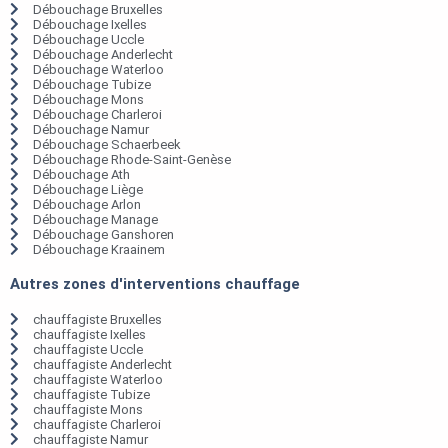
Débouchage Bruxelles
Débouchage Ixelles
Débouchage Uccle
Débouchage Anderlecht
Débouchage Waterloo
Débouchage Tubize
Débouchage Mons
Débouchage Charleroi
Débouchage Namur
Débouchage Schaerbeek
Débouchage Rhode-Saint-Genèse
Débouchage Ath
Débouchage Liège
Débouchage Arlon
Débouchage Manage
Débouchage Ganshoren
Débouchage Kraainem
Autres zones d'interventions chauffage
chauffagiste Bruxelles
chauffagiste Ixelles
chauffagiste Uccle
chauffagiste Anderlecht
chauffagiste Waterloo
chauffagiste Tubize
chauffagiste Mons
chauffagiste Charleroi
chauffagiste Namur