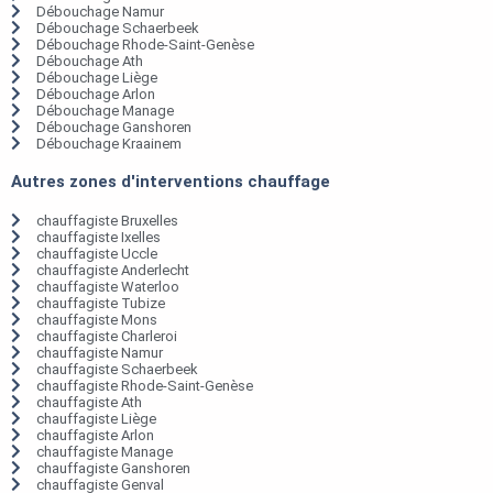
Débouchage Namur
Débouchage Schaerbeek
Débouchage Rhode-Saint-Genèse
Débouchage Ath
Débouchage Liège
Débouchage Arlon
Débouchage Manage
Débouchage Ganshoren
Débouchage Kraainem
Autres zones d'interventions chauffage
chauffagiste Bruxelles
chauffagiste Ixelles
chauffagiste Uccle
chauffagiste Anderlecht
chauffagiste Waterloo
chauffagiste Tubize
chauffagiste Mons
chauffagiste Charleroi
chauffagiste Namur
chauffagiste Schaerbeek
chauffagiste Rhode-Saint-Genèse
chauffagiste Ath
chauffagiste Liège
chauffagiste Arlon
chauffagiste Manage
chauffagiste Ganshoren
chauffagiste Genval