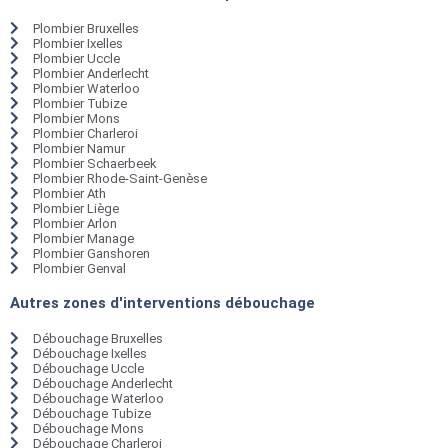
Plombier Bruxelles
Plombier Ixelles
Plombier Uccle
Plombier Anderlecht
Plombier Waterloo
Plombier Tubize
Plombier Mons
Plombier Charleroi
Plombier Namur
Plombier Schaerbeek
Plombier Rhode-Saint-Genèse
Plombier Ath
Plombier Liège
Plombier Arlon
Plombier Manage
Plombier Ganshoren
Plombier Genval
Autres zones d'interventions débouchage
Débouchage Bruxelles
Débouchage Ixelles
Débouchage Uccle
Débouchage Anderlecht
Débouchage Waterloo
Débouchage Tubize
Débouchage Mons
Débouchage Charleroi