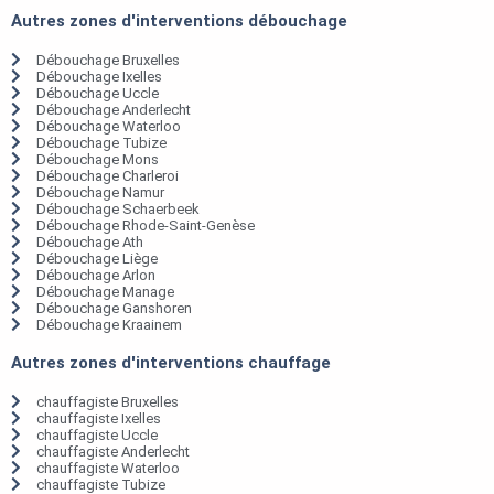
Autres zones d'interventions débouchage
Débouchage Bruxelles
Débouchage Ixelles
Débouchage Uccle
Débouchage Anderlecht
Débouchage Waterloo
Débouchage Tubize
Débouchage Mons
Débouchage Charleroi
Débouchage Namur
Débouchage Schaerbeek
Débouchage Rhode-Saint-Genèse
Débouchage Ath
Débouchage Liège
Débouchage Arlon
Débouchage Manage
Débouchage Ganshoren
Débouchage Kraainem
Autres zones d'interventions chauffage
chauffagiste Bruxelles
chauffagiste Ixelles
chauffagiste Uccle
chauffagiste Anderlecht
chauffagiste Waterloo
chauffagiste Tubize