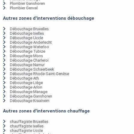
Plombier Ganshoren
Plombier Genval
Autres zones d'interventions débouchage
Débouchage Bruxelles
Débouchage Ixelles
Débouchage Uccle
Débouchage Anderlecht
Débouchage Waterloo
Débouchage Tubize
Débouchage Mons
Débouchage Charleroi
Débouchage Namur
Débouchage Schaerbeek
Débouchage Rhode-Saint-Genèse
Débouchage Ath
Débouchage Liège
Débouchage Arlon
Débouchage Manage
Débouchage Ganshoren
Débouchage Kraainem
Autres zones d'interventions chauffage
chauffagiste Bruxelles
chauffagiste Ixelles
chauffagiste Uccle