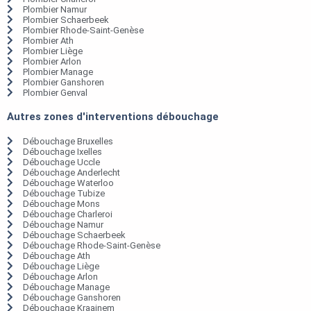
Plombier Namur
Plombier Schaerbeek
Plombier Rhode-Saint-Genèse
Plombier Ath
Plombier Liège
Plombier Arlon
Plombier Manage
Plombier Ganshoren
Plombier Genval
Autres zones d'interventions débouchage
Débouchage Bruxelles
Débouchage Ixelles
Débouchage Uccle
Débouchage Anderlecht
Débouchage Waterloo
Débouchage Tubize
Débouchage Mons
Débouchage Charleroi
Débouchage Namur
Débouchage Schaerbeek
Débouchage Rhode-Saint-Genèse
Débouchage Ath
Débouchage Liège
Débouchage Arlon
Débouchage Manage
Débouchage Ganshoren
Débouchage Kraainem