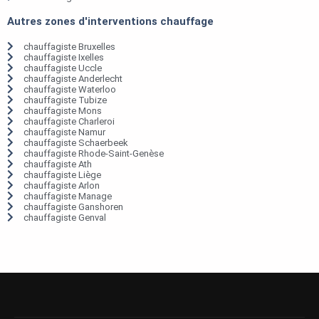
Autres zones d'interventions chauffage
chauffagiste Bruxelles
chauffagiste Ixelles
chauffagiste Uccle
chauffagiste Anderlecht
chauffagiste Waterloo
chauffagiste Tubize
chauffagiste Mons
chauffagiste Charleroi
chauffagiste Namur
chauffagiste Schaerbeek
chauffagiste Rhode-Saint-Genèse
chauffagiste Ath
chauffagiste Liège
chauffagiste Arlon
chauffagiste Manage
chauffagiste Ganshoren
chauffagiste Genval