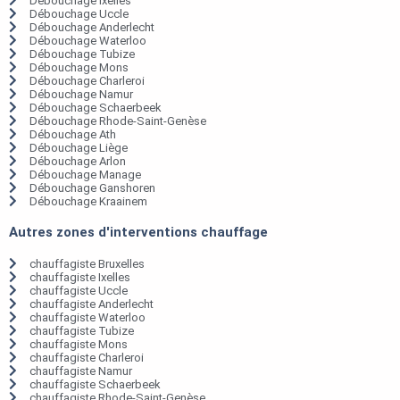
Débouchage Ixelles
Débouchage Uccle
Débouchage Anderlecht
Débouchage Waterloo
Débouchage Tubize
Débouchage Mons
Débouchage Charleroi
Débouchage Namur
Débouchage Schaerbeek
Débouchage Rhode-Saint-Genèse
Débouchage Ath
Débouchage Liège
Débouchage Arlon
Débouchage Manage
Débouchage Ganshoren
Débouchage Kraainem
Autres zones d'interventions chauffage
chauffagiste Bruxelles
chauffagiste Ixelles
chauffagiste Uccle
chauffagiste Anderlecht
chauffagiste Waterloo
chauffagiste Tubize
chauffagiste Mons
chauffagiste Charleroi
chauffagiste Namur
chauffagiste Schaerbeek
chauffagiste Rhode-Saint-Genèse