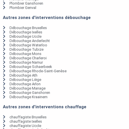
Plombier Ganshoren
Plombier Genval
Autres zones d'interventions débouchage
Débouchage Bruxelles
Débouchage Ixelles
Débouchage Uccle
Débouchage Anderlecht
Débouchage Waterloo
Débouchage Tubize
Débouchage Mons
Débouchage Charleroi
Débouchage Namur
Débouchage Schaerbeek
Débouchage Rhode-Saint-Genèse
Débouchage Ath
Débouchage Liège
Débouchage Arlon
Débouchage Manage
Débouchage Ganshoren
Débouchage Kraainem
Autres zones d'interventions chauffage
chauffagiste Bruxelles
chauffagiste Ixelles
chauffagiste Uccle