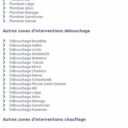
Plombier Liège
Plombier Arlon
Plombier Manage
Plombier Ganshoren
Plombier Genval
Autres zones d'interventions débouchage
Débouchage Bruxelles
Débouchage Ixelles
Débouchage Uccle
Débouchage Anderlecht
Débouchage Waterloo
Débouchage Tubize
Débouchage Mons
Débouchage Charleroi
Débouchage Namur
Débouchage Schaerbeek
Débouchage Rhode-Saint-Genèse
Débouchage Ath
Débouchage Liège
Débouchage Arlon
Débouchage Manage
Débouchage Ganshoren
Débouchage Kraainem
Autres zones d'interventions chauffage