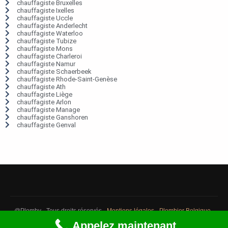
chauffagiste Bruxelles
chauffagiste Ixelles
chauffagiste Uccle
chauffagiste Anderlecht
chauffagiste Waterloo
chauffagiste Tubize
chauffagiste Mons
chauffagiste Charleroi
chauffagiste Namur
chauffagiste Schaerbeek
chauffagiste Rhode-Saint-Genèse
chauffagiste Ath
chauffagiste Liège
chauffagiste Arlon
chauffagiste Manage
chauffagiste Ganshoren
chauffagiste Genval
@Plomby - Tous droits réservés -
Mentions légales
-
Plombier Belgique
-
Débouchage Belgique
-
Détection fuite eau Belgique
Appelez maintenant