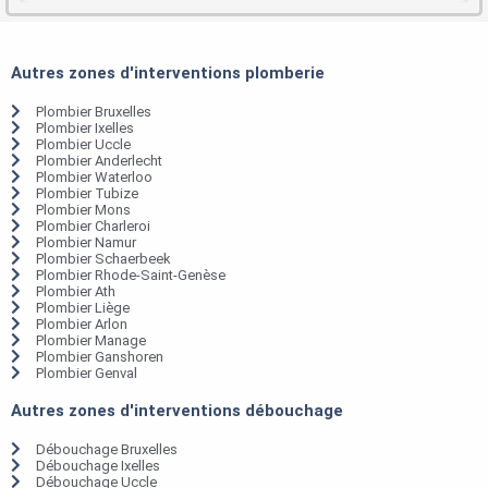
Autres zones d'interventions plomberie
Plombier Bruxelles
Plombier Ixelles
Plombier Uccle
Plombier Anderlecht
Plombier Waterloo
Plombier Tubize
Plombier Mons
Plombier Charleroi
Plombier Namur
Plombier Schaerbeek
Plombier Rhode-Saint-Genèse
Plombier Ath
Plombier Liège
Plombier Arlon
Plombier Manage
Plombier Ganshoren
Plombier Genval
Autres zones d'interventions débouchage
Débouchage Bruxelles
Débouchage Ixelles
Débouchage Uccle