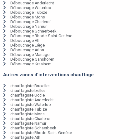
Débouchage Anderlecht
Débouchage Waterloo
Débouchage Tubize
Débouchage Mons
Débouchage Charleroi
Débouchage Namur
Débouchage Schaerbeek
Débouchage Rhode-Saint-Genèse
Débouchage Ath
Débouchage Liège
Débouchage Arlon
Débouchage Manage
Débouchage Ganshoren
Débouchage Kraainem
Autres zones d'interventions chauffage
chauffagiste Bruxelles
chauffagiste Ixelles
chauffagiste Uccle
chauffagiste Anderlecht
chauffagiste Waterloo
chauffagiste Tubize
chauffagiste Mons
chauffagiste Charleroi
chauffagiste Namur
chauffagiste Schaerbeek
chauffagiste Rhode-Saint-Genèse
chauffagiste Ath