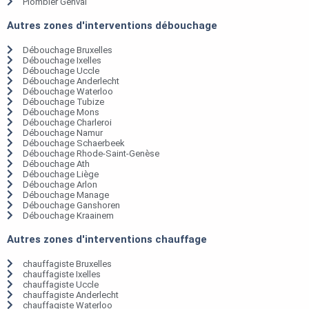
Plombier Genval
Autres zones d'interventions débouchage
Débouchage Bruxelles
Débouchage Ixelles
Débouchage Uccle
Débouchage Anderlecht
Débouchage Waterloo
Débouchage Tubize
Débouchage Mons
Débouchage Charleroi
Débouchage Namur
Débouchage Schaerbeek
Débouchage Rhode-Saint-Genèse
Débouchage Ath
Débouchage Liège
Débouchage Arlon
Débouchage Manage
Débouchage Ganshoren
Débouchage Kraainem
Autres zones d'interventions chauffage
chauffagiste Bruxelles
chauffagiste Ixelles
chauffagiste Uccle
chauffagiste Anderlecht
chauffagiste Waterloo