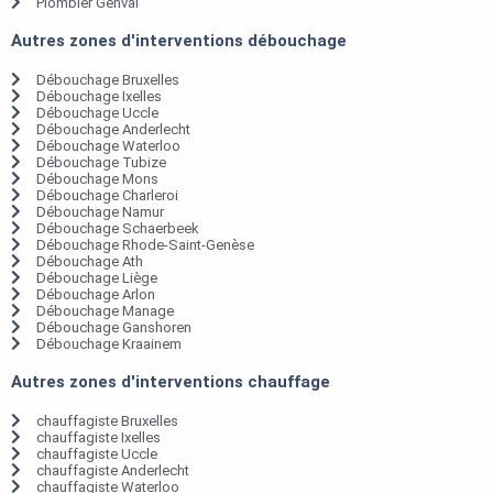
Plombier Genval
Autres zones d'interventions débouchage
Débouchage Bruxelles
Débouchage Ixelles
Débouchage Uccle
Débouchage Anderlecht
Débouchage Waterloo
Débouchage Tubize
Débouchage Mons
Débouchage Charleroi
Débouchage Namur
Débouchage Schaerbeek
Débouchage Rhode-Saint-Genèse
Débouchage Ath
Débouchage Liège
Débouchage Arlon
Débouchage Manage
Débouchage Ganshoren
Débouchage Kraainem
Autres zones d'interventions chauffage
chauffagiste Bruxelles
chauffagiste Ixelles
chauffagiste Uccle
chauffagiste Anderlecht
chauffagiste Waterloo