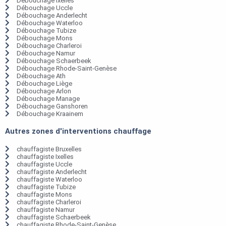
Débouchage Ixelles
Débouchage Uccle
Débouchage Anderlecht
Débouchage Waterloo
Débouchage Tubize
Débouchage Mons
Débouchage Charleroi
Débouchage Namur
Débouchage Schaerbeek
Débouchage Rhode-Saint-Genèse
Débouchage Ath
Débouchage Liège
Débouchage Arlon
Débouchage Manage
Débouchage Ganshoren
Débouchage Kraainem
Autres zones d'interventions chauffage
chauffagiste Bruxelles
chauffagiste Ixelles
chauffagiste Uccle
chauffagiste Anderlecht
chauffagiste Waterloo
chauffagiste Tubize
chauffagiste Mons
chauffagiste Charleroi
chauffagiste Namur
chauffagiste Schaerbeek
chauffagiste Rhode-Saint-Genèse