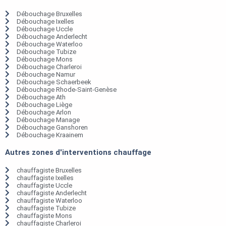
Débouchage Bruxelles
Débouchage Ixelles
Débouchage Uccle
Débouchage Anderlecht
Débouchage Waterloo
Débouchage Tubize
Débouchage Mons
Débouchage Charleroi
Débouchage Namur
Débouchage Schaerbeek
Débouchage Rhode-Saint-Genèse
Débouchage Ath
Débouchage Liège
Débouchage Arlon
Débouchage Manage
Débouchage Ganshoren
Débouchage Kraainem
Autres zones d'interventions chauffage
chauffagiste Bruxelles
chauffagiste Ixelles
chauffagiste Uccle
chauffagiste Anderlecht
chauffagiste Waterloo
chauffagiste Tubize
chauffagiste Mons
chauffagiste Charleroi