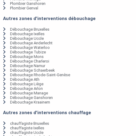
Plombier Ganshoren
Plombier Genval
Autres zones d'interventions débouchage
Débouchage Bruxelles
Débouchage Ixelles
Débouchage Uccle
Débouchage Anderlecht
Débouchage Waterloo
Débouchage Tubize
Débouchage Mons
Débouchage Charleroi
Débouchage Namur
Débouchage Schaerbeek
Débouchage Rhode-Saint-Genèse
Débouchage Ath
Débouchage Liège
Débouchage Arlon
Débouchage Manage
Débouchage Ganshoren
Débouchage Kraainem
Autres zones d'interventions chauffage
chauffagiste Bruxelles
chauffagiste Ixelles
chauffagiste Uccle